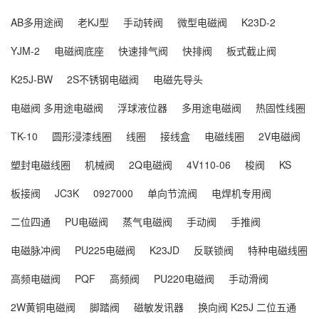
AB多用途阀
老KJ型
手动转阀
微型电磁阀
K23D-2
YJM-2
电磁阀底座
快速排气阀
快排阀
板式截止阀
K25J-BW
2S不锈钢电磁阀
电磁先导头
电磁阀 多用途电磁阀
浮球液位器
多用途电磁阀
热固性线圈
TK-10
圆形浸漆线圈
线圈
接线盒
电磁线圈
2V电磁阀
塑封电磁线圈
机械阀
2Q电磁阀
4V110-06
梭阀
KS
板接阀
JC3K
0927000
单向节流阀
电焊机专用阀
二位四通
PU电磁阀
蒸气电磁阀
手动阀
手推阀
电磁脉冲阀
PU225电磁阀
K23JD
反联锁阀
特种电磁线圈
高频电磁阀
PQF
高频阀
PU220电磁阀
手动滑阀
2W黄铜电磁阀
脚踏阀
磁敏发讯器
换向阀 K25J 二位五通