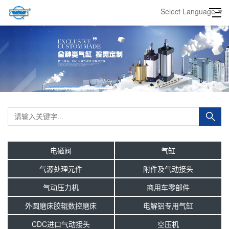
Select Language
▼
电磁阀
气缸
气源处理元件
附件及气动接头
气动压力机
商用车零部件
外圆磨床胶辊数控磨床
电解铝专用气缸
CDC进口气动接头
空压机