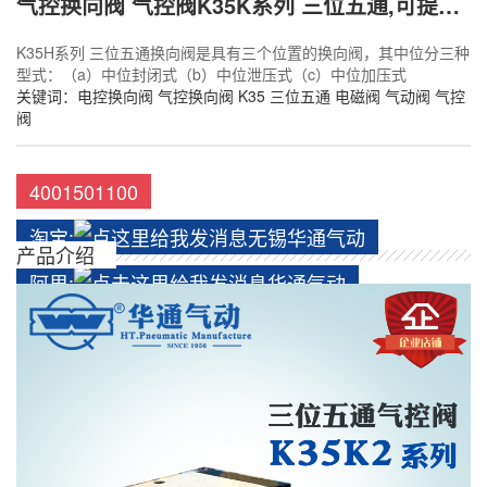
气控换向阀 气控阀K35K系列 三位五通,可提供定制
K35H系列 三位五通换向阀是具有三个位置的换向阀，其中位分三种
型式：（a）中位封闭式（b）中位泄压式（c）中位加压式
关键词：
电控换向阀
气控换向阀
K35
三位五通
电磁阀
气动阀
气控
阀
4001501100
淘宝:
无锡华通气动
产品介绍
阿里:
华通气动