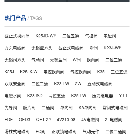
热门产品
/ TAGS
截止式换向阀
K25JD-WF
二位五通
气控阀
电磁阀
方头电磁阀
无锡型方头
截止式电磁阀
滑阀
K23J-WF
无锡阀方头
气动阀
无锡型阀
W阀
换向阀
二位三通
K25J
K25JK-W
电控换向阀
气控换向阀
K35
三位五通
双联安全阀
二位二通
K23J-W
2W
直动式电磁阀
电磁水阀
K23JSD
两位五通
K25J-W
压力继电器
YJ-1
先导阀
膜片阀
二通阀
单向阀
KA单向阀
常闭式电磁阀
FDF
QFD3
QF1-22
4V210-08
4V电磁阀
2L电磁阀
滑柱式电磁阀
PC阀
正联锁电磁阀
气动元件
二位二通阀