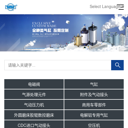
Select Language
▼
电磁阀
气缸
气源处理元件
附件及气动接头
气动压力机
商用车零部件
外圆磨床胶辊数控磨床
电解铝专用气缸
CDC进口气动接头
空压机