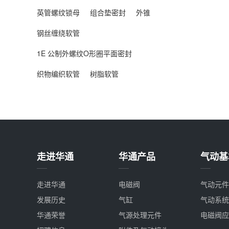
英管螺纹锁母
组合垫密封
外锥
钢丝缠绕软管
1E 公制外螺纹O形圈平面密封
织物编织软管
树脂软管
走进华通
华通产品
气动基
走进华通
电磁阀
气动元件
发展历史
气缸
气动系统
华通荣誉
气源处理元件
电磁阀应